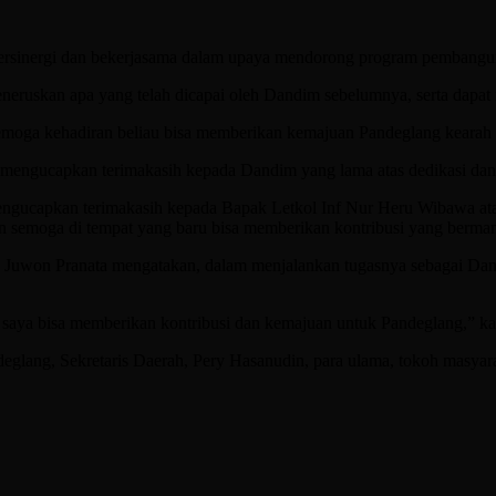
bersinergi dan bekerjasama dalam upaya mendorong program pembangu
uskan apa yang telah dicapai oleh Dandim sebelumnya, serta dapat me
emoga kehadiran beliau bisa memberikan kemajuan Pandeglang kearah y
, mengucapkan terimakasih kepada Dandim yang lama atas dedikasi dan
ngucapkan terimakasih kepada Bapak Letkol Inf Nur Heru Wibawa atas 
an semoga di tempat yang baru bisa memberikan kontribusi yang berman
uwon Pranata mengatakan, dalam menjalankan tugasnya sebagai Dandim
saya bisa memberikan kontribusi dan kemajuan untuk Pandeglang,” ka
eglang, Sekretaris Daerah, Pery Hasanudin, para ulama, tokoh masyar