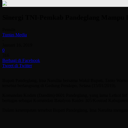
Sinergi TNI-Pemkab Pandeglang Mampu 
Penulis
Tuntas Media
-
Januari 16, 2019
0
316
Berbagi di Facebook
Tweet di Twitter
Bupati Pandeglang, Irna Narulita bersama Wakil Bupati, Tanto Wars
tersebut berlangsung di Gedung Pendopo, Selasa (15/01/2019).
Komandan Kodim (Dandim) 0601 Pandeglang, yang lama Letkol Inf Fit
bertugas sebagai Komandan Batalyon Raider 305/Kostrad Kabupate
Dalam kesempatan tersebut Bupati Pandeglang, Irna Narulita menga