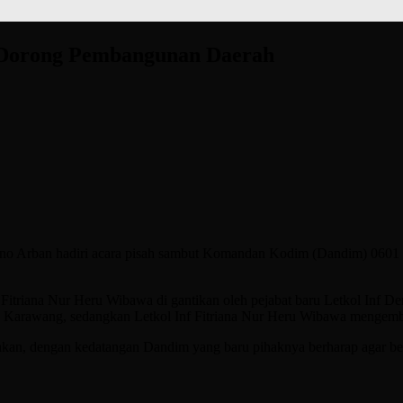
Dorong Pembangunan Daerah
ono Arban hadiri acara pisah sambut Komandan Kodim (Dandim) 0601 P
riana Nur Heru Wibawa di gantikan oleh pejabat baru Letkol Inf Denn
n Karawang, sedangkan Letkol Inf Fitriana Nur Heru Wibawa mengem
takan, dengan kedatangan Dandim yang baru pihaknya berharap agar b