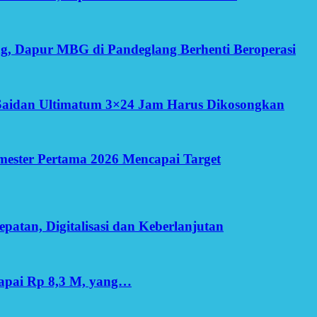
g, Dapur MBG di Pandeglang Berhenti Beroperasi
Saidan Ultimatum 3×24 Jam Harus Dikosongkan
Semester Pertama 2026 Mencapai Target
patan, Digitalisasi dan Keberlanjutan
apai Rp 8,3 M, yang…