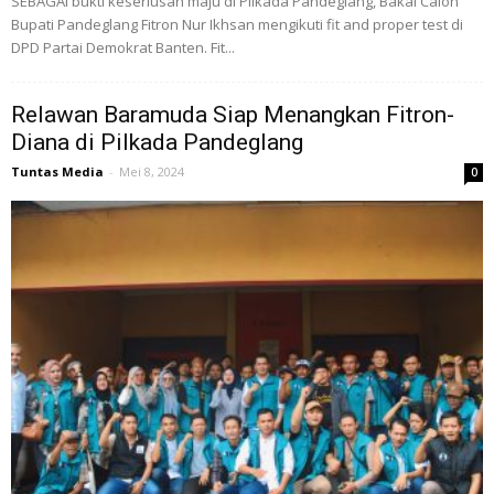
SEBAGAI bukti keseriusan maju di Pilkada Pandeglang, Bakal Calon
Bupati Pandeglang Fitron Nur Ikhsan mengikuti fit and proper test di
DPD Partai Demokrat Banten. Fit...
Relawan Baramuda Siap Menangkan Fitron-
Diana di Pilkada Pandeglang
Tuntas Media
-
Mei 8, 2024
0