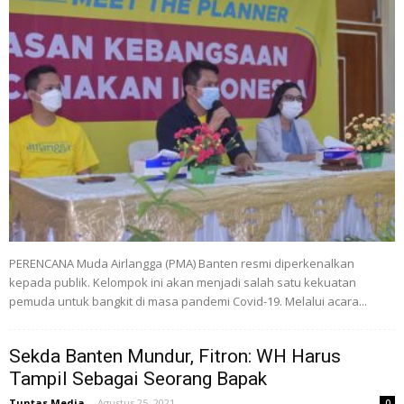
PERENCANA Muda Airlangga (PMA) Banten resmi diperkenalkan
kepada publik. Kelompok ini akan menjadi salah satu kekuatan
pemuda untuk bangkit di masa pandemi Covid-19. Melalui acara...
Sekda Banten Mundur, Fitron: WH Harus
Tampil Sebagai Seorang Bapak
Tuntas Media
-
Agustus 25, 2021
0