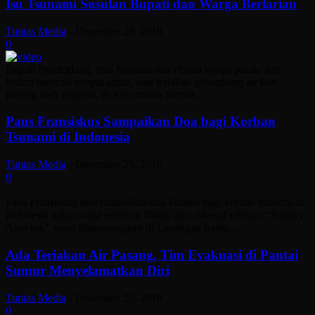
Isu Tsunami Susulan Bupati dan Warga Berlarian
Tuntas Media
-
Desember 26, 2018
0
Bupati Pandeglang, Irna Narulita dan ribuan warga panik/ dan
berlari mencari tempat aman, saat teriakan gelombang air laut
pasang oleh nelayan, di Kecamatan Sumur,...
Paus Fransiskus Sampaikan Doa bagi Korban
Tsunami di Indonesia
Tuntas Media
-
Desember 25, 2018
0
Paus Fransiskus menyambaikan doa khusus bagi korban tsunami di
Indonesia dalam misa sebelum Natal, atau dikenal sebagai “Sunday
Angelus,” yang dilangsungkan di Lapangan Santo...
Ada Teriakan Air Pasang, Tim Evakuasi di Pantai
Sumur Menyelamatkan Diri
Tuntas Media
-
Desember 25, 2018
0