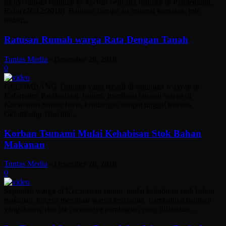
menyerahkan bantuan ke korban bencana tsunami di Pandeglang,
Rabu (26/12/2018). Bantuan berupa air mineral kemasan, mie
instan,...
Ratusan Rumah warga Rata Dengan Tanah
Tuntas Media
-
Desember 26, 2018
0
GELOMBANG Tsunami yang terjadi di sejumlah wilayah di
Kabupaten Pandeglang, banten, membuat ratusan warga di
Kecamatan Sumur harus kehilangan tempat tinggal mereka.
Gelombang Tsunami...
Korban Tsunami Mulai Kehabisan Stok Bahan
Makanan
Tuntas Media
-
Desember 26, 2018
0
Sejumlah warga di Kecamatan sumur, mulai kehabisan stok bahan
makanan, hingga membuat warga kelaparan. Lambatnya bantuan
yang datang dan tak meratanya pembagian yang dilakukan...