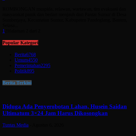
ROMBONGAN muspida, relawan, wartawan, tim evakuasi dan
masyarakat panik dan berlari menjauh dari Pantai Sumur di Desa
Sumberjaya, Kecamatan Sumur, Kabupaten Pandeglang, Banten,
Selasa...
1
2
Halaman 2 dari 2
Popular Kategori
Berita
6768
Umum
4550
Pemerintahan
2295
Politik
895
Berita Terkini
Diduga Ada Penyerobotan Lahan, Husein Saidan
Ultimatum 3×24 Jam Harus Dikosongkan
Tuntas Media
-
Agustus 6, 2026