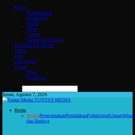
Berita
Pemerintahan
Pendidikan
Politik
Sport
Umum
Wisata dan Budaya
Ekonomi Dan Bisnis
Video
Foto
Advertorial
Forum
Opini
WargaNet
pencarian
Jumat, Agustus 7, 2026
TUNTAS MEDIA
Berita
Semua
Pemerintahan
Pendidikan
Politik
Sport
Umum
Wisat
dan Budaya