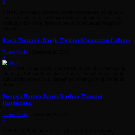
0
PIHAK berwenang Indonesia meminta masyarakat menghindari
kawasan pantai di mana tsunami akhir pekan lalu menewaskan
sedikitnya 429 orang. Imbauan baru itu dikeluarkan bertepatan
dengan...
Pasca Tsunami, Banjir Terjang Kecamatan Labuan
Tuntas Media
-
Desember 26, 2018
0
SETELAH Tsunami Selat Sunda meluluh lantahkan Pandeglang,
kini warga Labuan, Pandeglang, Banten, kembali terkena banjir,
akibat meluapnya air laut, dampak gelombang pasang, membuat
ribuan...
Pospera Banten Bantu Korban Tsunami
Pandeglang
Tuntas Media
-
Desember 26, 2018
0
DPD Posko Perjuangan Rakyat (Pospera) Provinsi Banten