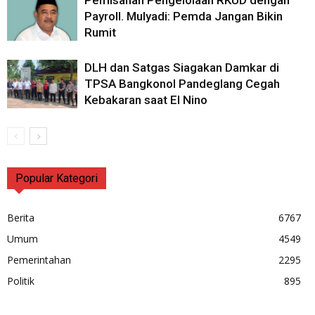
Pemisahan Pengelolaan RKUD dengan
Payroll. Mulyadi: Pemda Jangan Bikin
Rumit
DLH dan Satgas Siagakan Damkar di
TPSA Bangkonol Pandeglang Cegah
Kebakaran saat El Nino
Popular Kategori
Berita
6767
Umum
4549
Pemerintahan
2295
Politik
895