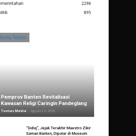
emerintahan
2296
litik
895
Berita Terkini
Pemprov Banten Revitalisasi
Kawasan Religi Caringin Pandeglang
Tuntas Media
-
Agustus 9, 2026
“Sidiq”, Jejak Terakhir Maestro Zikir
Saman Banten, Diputar di Museum