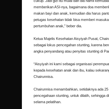
cukup. Jadi gizi itu mulai dari dia hamil kemu
memberikan ASI-nya, bagaimana doa memberik
makan bayi dan anak, kemudian dia harus pant
petugas kesehatan tidak bisa memberi masukan 
pertumbuhan anak,” beber dia.
Ketua Majelis Kesehatan Aisyiyah Pusat, Chai
sebagai lokus pencegahan stunting, karena be
angka penyandang atau penyitas stunting di Pand
“Aisyiyah ini kami sebagai organisasi perem
kepada kesehatan anak dan ibu, kalau sekarang 
Chairunnisa.
Chairunnisa menambahkan, setidaknya ada 25 k
pencegahaan stunting, untuk dilatih, sehingga
selama pelatihan.