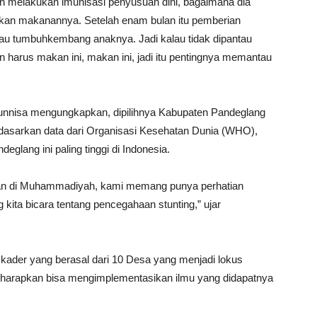
dian melakukan imunisasi penyusuan dini, bagaimana dia
an makanannya. Setelah enam bulan itu pemberian
au tumbuhkembang anaknya. Jadi kalau tidak dipantau
harus makan ini, makan ini, jadi itu pentingnya memantau
runnisa mengungkapkan, dipilihnya Kabupaten Pandeglang
rdasarkan data dari Organisasi Kesehatan Dunia (WHO),
eglang ini paling tinggi di Indonesia.
puan di Muhammadiyah, kami memang punya perhatian
kita bicara tentang pencegahaan stunting,” ujar
ader yang berasal dari 10 Desa yang menjadi lokus
 diharapkan bisa mengimplementasikan ilmu yang didapatnya