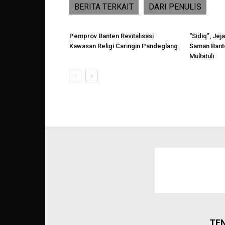
BERITA TERKAIT
DARI PENULIS
Pemprov Banten Revitalisasi
“Sidiq”, Jej
Kawasan Religi Caringin Pandeglang
Saman Bant
Multatuli
TE