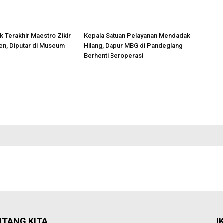
ak Terakhir Maestro Zikir
Kepala Satuan Pelayanan Mendadak
en, Diputar di Museum
Hilang, Dapur MBG di Pandeglang
Berhenti Beroperasi
NTANG KITA
I