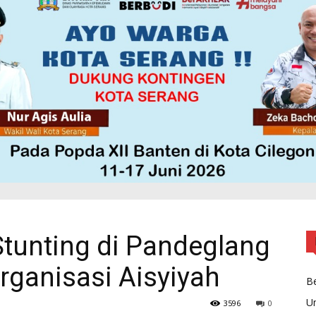
Stunting di Pandeglang
rganisasi Aisyiyah
Be
U
3596
0