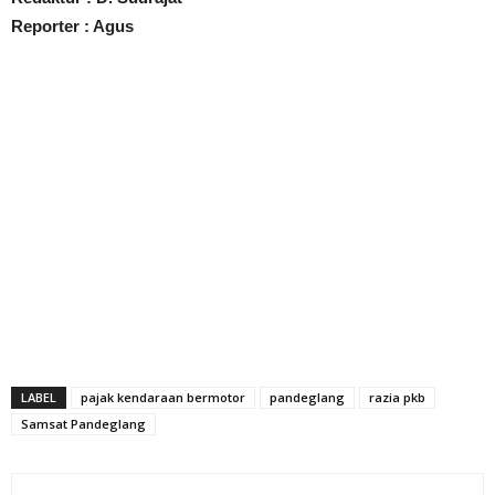
Reporter : Agus
LABEL
pajak kendaraan bermotor
pandeglang
razia pkb
Samsat Pandeglang