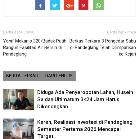
Berita sebelumya
Berita berikutnya
Yonif Mekanis 320/Badak Putih
Berkas Perkara 3 Pengedar Sabu
Bangun Fasilitas Air Bersih di
di Pandeglang Telah Dilimpahkan
Pandeglang
ke Kejari
BERITA TERKAIT
DARI PENULIS
Diduga Ada Penyerobotan Lahan, Husein
Saidan Ultimatum 3×24 Jam Harus
Dikosongkan
Keren, Realisasi Investasi di Pandeglang
Semester Pertama 2026 Mencapai
Target