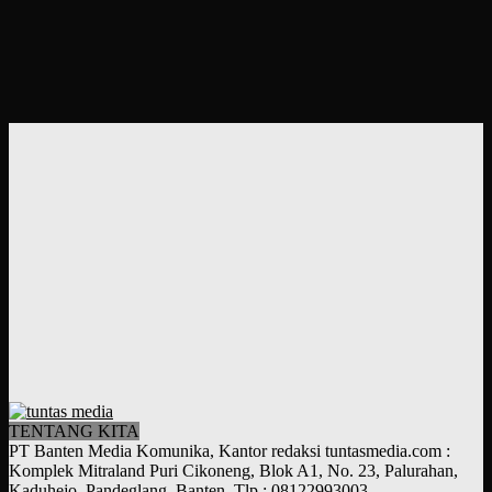
TENTANG KITA
PT Banten Media Komunika, Kantor redaksi tuntasmedia.com :
Komplek Mitraland Puri Cikoneng, Blok A1, No. 23, Palurahan,
Kaduhejo, Pandeglang, Banten. Tlp : 08122993003