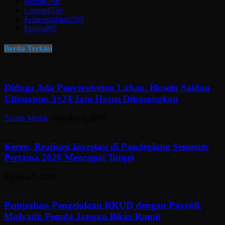
Berita
6768
Umum
4550
Pemerintahan
2295
Politik
895
Berita Terkini
Diduga Ada Penyerobotan Lahan, Husein Saidan
Ultimatum 3×24 Jam Harus Dikosongkan
Tuntas Media
-
Agustus 6, 2026
Keren, Realisasi Investasi di Pandeglang Semester
Pertama 2026 Mencapai Target
Agustus 5, 2026
Pemisahan Pengelolaan RKUD dengan Payroll.
Mulyadi: Pemda Jangan Bikin Rumit