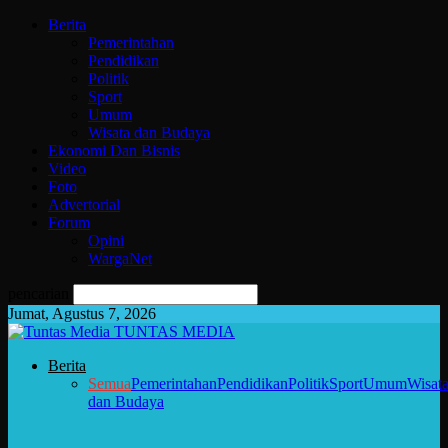
Berita
Pemerintahan
Pendidikan
Politik
Sport
Umum
Wisata dan Budaya
Ekonomi Dan Bisnis
Video
Foto
Advertorial
Forum
Opini
WargaNet
pencarian
Jumat, Agustus 7, 2026
TUNTAS MEDIA
Berita
Semua
Pemerintahan
Pendidikan
Politik
Sport
Umum
Wisat
dan Budaya