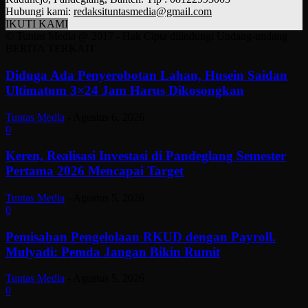
Hubungi kami:
redaksituntasmedia@gmail.com
IKUTI KAMI
© Tuntas Media @ 2017 - Hak Cipta dilindungi Undang-undang
BERITA TERKAIT
Diduga Ada Penyerobotan Lahan, Husein Saidan
Ultimatum 3×24 Jam Harus Dikosongkan
Tuntas Media
-
Agustus 6, 2026
0
Keren, Realisasi Investasi di Pandeglang Semester
Pertama 2026 Mencapai Target
Tuntas Media
-
Agustus 5, 2026
0
Pemisahan Pengelolaan RKUD dengan Payroll.
Mulyadi: Pemda Jangan Bikin Rumit
Tuntas Media
-
Agustus 5, 2026
0