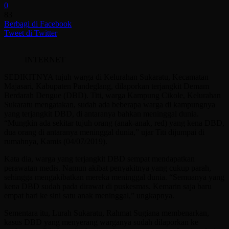
0
83
Berbagi di Facebook
Tweet di Twitter
INTERNET
SEDIKITNYA tujuh warga di Kelurahan Sukaratu, Kecamatan
Majasari, Kabupaten Pandeglang, dilaporkan terjangkit Demam
Berdarah Dengue (DBD). Titi, warga Kampung Cikole, Kelurahan
Sukaratu mengatakan, sudah ada beberapa warga di kampungnya
yang terjangkit DBD, di antaranya bahkan meninggal dunia.
“Mungkin ada sekitar tujuh orang (anak-anak, red) yang kena DBD,
dua orang di antaranya meninggal dunia,” ujar Titi dijumpai di
rumahnya, Kamis (04/07/2019).
Kata dia, warga yang terjangkit DBD sempat mendapatkan
perawatan medis. Namun akibat penyakitnya yang cukup parah,
sehingga mengakibatkan mereka meninggal dunia. “Semuanya yang
kena DBD sudah pada dirawat di puskesmas. Kemarin saja baru
empat hari ke sini satu anak meninggal,” ungkapnya.
Sementara itu, Lurah Sukaratu, Rahmat Sugiana membenarkan,
kasus DBD yang menyerang warganya sudah dilaporkan ke