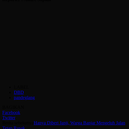
LABEL
DBD
pandeglang
BAGIKAN
Facebook
Twitter
Berita sebelumya
Hanya Diberi Janji, Warga Banjar Mengeluh Jalan
Tetap Rusak