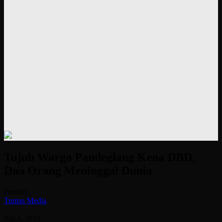
Tujuh Warga Pandeglang Kena DBD,
Dua Orang Meninggal Dunia
Penulis
Tuntas Media
-
Juli 4, 2019