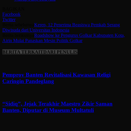
BAGIKAN
Facebook
Twitter
Berita sebelumya
Keren, 12 Penerima Beasiswa Pemkab Serang
Diwisuda dari Universitas Indonesia
Berita berikutnya
Roadshow ke Pengurus Golkar Kabupaten Kota,
Airin Mulai Panaskan Mesin Politik Golkar
BERITA TERKAIT
DARI PENULIS
Pemprov Banten Revitalisasi Kawasan Religi
Caringin Pandeglang
“Sidiq”, Jejak Terakhir Maestro Zikir Saman
Banten, Diputar di Museum Multatuli