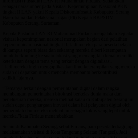
Informasi (Pustadin) LAN RI Muhammad Firdaus. Sedangkan
sebagai narasumber pada Visitasi Kepemimpinan Nasional PKN
tingkat II LAN yakni Kepala Diskominfosatik Kabupaten Serang,
Haerofiatna dan Pelaksana Tugas (Plt) Kepala BKPSDM
Kabupaten Serang, Surtaman.
Kepala Pustadin LAN RI Muhammad Firdaus mengatakan kegiatan
visitasi kepemimpinan nasional merupakan bagian dari pelatihan
kepemimpinan nasional tingkat II. Jadi mereka para peserta belajar
di kampus seperti biasa dan sekarang mereka diberi kesempatan
untuk berkunjung ke suatu lokasi yang memang kita kenal memiliki
keterkaitan dengan tema yang terkait dengan digitalisasi.
“Jadi mereka ingin mengaplikasikan ilmu keterampilan yang mereka
sudah di dapatkan untuk mencoba membantu berkontribusi
sedikit,”ujarnya.
“Temanya terkait dengan pemerintahan digital dalam rangka
membangun pemerintahan birokrasi berkelas dunia maka dari
penelusuran mereka, mereka melihat kalau di Kabupaten Serang ini
sudah dapat penghargaan inovasi dalam hal pelayanan digital oleh
pemerintah dan mereka melihat ini sebagai lokus yang tepat untuk
mereka,”kata Firdaus menambahkan.
Selain di Kabupaten Serang, sebut Firdaus, para peserta terbagi juga
melaksanakan visitasi di Kota Tangerang Selatan (Tangsel). Jadi
untuk di Banten ada dua daerah dengan jumlah peserta 30 orang.