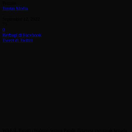
Penulis
Tuntas Media
-
September 12, 2022
75
0
Berbagi di Facebook
Tweet di Twitter
WAKIL Bupati (Wabup) Serang Pandji Tirtayasa mengajak kepada