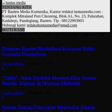
TENTANG KITA
PT Banten Media Komunika, Kantor redaksi tuntasmedia.com :
Komplek Mitraland Puri Cikoneng, Blok A1, No. 23, Palurahan,
Kaduhejo, Pandeglang, Banten. Tlp : 08122993003
Hubungi kami:
redaksituntasmedia@gmail.com
IKUTI KAMI
© Tuntas Media @ 2017 - Hak Cipta dilindungi Undang-undang
BERITA TERKAIT
Pemprov Banten Revitalisasi Kawasan Religi
Caringin Pandeglang
Tuntas Media
-
Agustus 9, 2026
0
“Sidiq”, Jejak Terakhir Maestro Zikir Saman
Banten, Diputar di Museum Multatuli
Tuntas Media
-
Agustus 8, 2026
0
Kepala Satuan Pelayanan Mendadak Hilang,