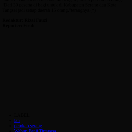
‘Dari 30 peserta di bagi untuk di Kabupaten Serang dan Kota
Tangsel jadi setiap daerah 15 orang,”terangnya.(*)
Redaktur: Rizal Fauzi
Reporter: Firoh
LABEL
lan
pemkab serang
Wabup Panji Tirtayasa