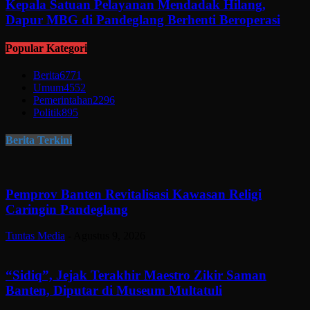
Kepala Satuan Pelayanan Mendadak Hilang,
Dapur MBG di Pandeglang Berhenti Beroperasi
Popular Kategori
Berita
6771
Umum
4552
Pemerintahan
2296
Politik
895
Berita Terkini
Pemprov Banten Revitalisasi Kawasan Religi
Caringin Pandeglang
Tuntas Media
-
Agustus 9, 2026
“Sidiq”, Jejak Terakhir Maestro Zikir Saman
Banten, Diputar di Museum Multatuli