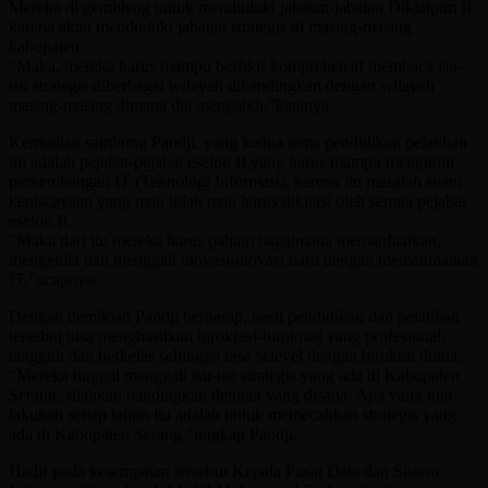
Mereka di gembleng untuk menduduki jabatan-jabatan Diklatpim II
karena akan menduduki jabatan strategis di masing-masing
kabupaten.
“Maka, mereka harus mampu berfikir komprehensif membaca isu-
isu strategis diberbagai wilayah dibandingkan dengan wilayah
masing-masing dimana dia mengabdi,”katanya.
Kemudian sambung Pandji, yang kedua tema pendidikan pelatihan
ini adalah pejabat-pejabat eselon II yang harus mampu mengikuti
perkembangan IT (Teknologi Informasi), karena itu masalah suatu
keniscayaan yang mau tidak mau harus dikuasi oleh semua pejabat
eselon II.
“Maka dari itu mereka harus paham bagaimana memanfaatkan,
mengelola dan menggali inovasi-inovasi baru dengan memanfaatkan
IT,”ucapnya.
Dengan demikian Pandji berharap, hasil pendidikan dan pelatihan
tersebut bisa menghasilkan birokrasi-birokrasi yang profesional,
tangguh dan berkelas sehingga bisa selevel dengan birokrat dunia.
“Mereka tinggal menggali isu-isu strategis yang ada di Kabupaten
Serang, silahkan bandingkan dengan yang disana. Apa yang kita
lakukan setiap tahun itu adalah untuk memecahkan strategis yang
ada di Kabupaten Serang,”ungkap Pandji.
Hadir pada kesempatan tersebut Kepala Pusat Data dan Sistem