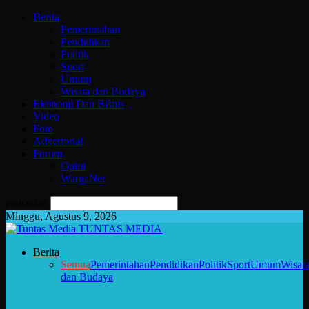
Berita
Pemerintahan
Pendidikan
Politik
Sport
Umum
Wisata dan Budaya
Ekonomi Dan Bisnis
Video
Foto
Advertorial
Forum
Opini
WargaNet
pencarian
Minggu, Agustus 9, 2026
TUNTAS MEDIA
Berita
Semua
Pemerintahan
Pendidikan
Politik
Sport
Umum
Wisat
dan Budaya