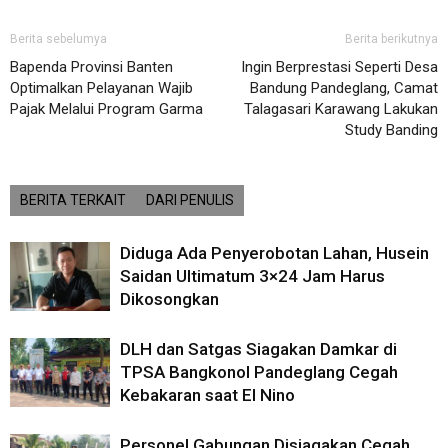
Berita sebelumya
Berita berikutnya
Bapenda Provinsi Banten
Ingin Berprestasi Seperti Desa
Optimalkan Pelayanan Wajib
Bandung Pandeglang, Camat
Pajak Melalui Program Garma
Talagasari Karawang Lakukan
Study Banding
BERITA TERKAIT
DARI PENULIS
Diduga Ada Penyerobotan Lahan, Husein
Saidan Ultimatum 3×24 Jam Harus
Dikosongkan
DLH dan Satgas Siagakan Damkar di
TPSA Bangkonol Pandeglang Cegah
Kebakaran saat El Nino
Personel Gabungan Disiagakan Cegah