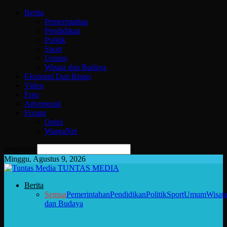
Berita
Pemerintahan
Pendidikan
Politik
Sport
Umum
Wisata dan Budaya
Ekonomi Dan Bisnis
Video
Foto
Advertorial
Forum
Opini
WargaNet
pencarian
Minggu, Agustus 9, 2026
TUNTAS MEDIA
Berita
Semua
Pemerintahan
Pendidikan
Politik
Sport
Umum
Wisat
dan Budaya