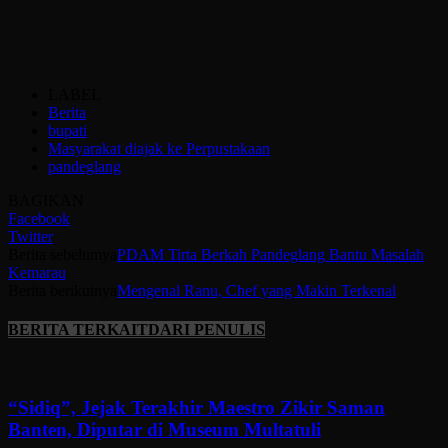
LABEL
Berita
bupati
Masyarakat diajak ke Perpustakaan
pandeglang
BAGIKAN
Facebook
Twitter
Berita sebelumya
PDAM Tirta Berkah Pandeglang Bantu Masalah
Kemarau
Berita berikutnya
Mengenal Ranu, Chef yang Makin Terkenal
BERITA TERKAIT
DARI PENULIS
“Sidiq”, Jejak Terakhir Maestro Zikir Saman
Banten, Diputar di Museum Multatuli