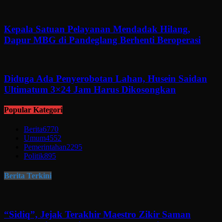
Kepala Satuan Pelayanan Mendadak Hilang,
Dapur MBG di Pandeglang Berhenti Beroperasi
Diduga Ada Penyerobotan Lahan, Husein Saidan
Ultimatum 3×24 Jam Harus Dikosongkan
Popular Kategori
Berita
6770
Umum
4552
Pemerintahan
2295
Politik
895
Berita Terkini
“Sidiq”, Jejak Terakhir Maestro Zikir Saman