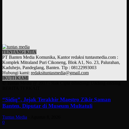
TENTANG KITA
PT Banten Media Komunika, Kantor redaksi tuntasmedia.com :
Komplek Mitraland Puri Cikoneng, Blok A1, No. 23, Palurahan,
Kaduhejo, Pandeglang, Banten. Tlp : 08122993003
Hubungi kami:
redaksituntasmedia@gmail.com
IKUTI KAMI
© Tuntas Media @ 2017 - Hak Cipta dilindungi Undang-undang
BERITA TERKAIT
“Sidiq”, Jejak Terakhir Maestro Zikir Saman
Banten, Diputar di Museum Multatuli
Tuntas Media
-
Agustus 8, 2026
0