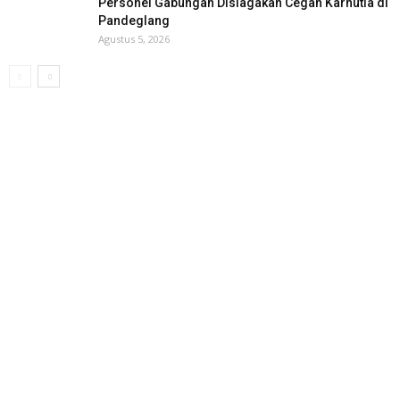
Personel Gabungan Disiagakan Cegah Karhutla di
Pandeglang
Agustus 5, 2026