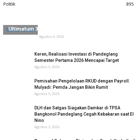
Politik
895
Diduga Ada Penyerobotan Lahan, Husein Saidan
Ultimatum 3×24 Jam Harus Dikosongkan
Berita Terkini
Tuntas Media
-
Agustus 6, 2026
Keren, Realisasi Investasi di Pandeglang
Semester Pertama 2026 Mencapai Target
Agustus 5, 2026
Pemisahan Pengelolaan RKUD dengan Payroll.
Mulyadi: Pemda Jangan Bikin Rumit
Agustus 5, 2026
DLH dan Satgas Siagakan Damkar di TPSA
Bangkonol Pandeglang Cegah Kebakaran saat El
Nino
Agustus 5, 2026