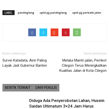
LABEL
pandeglang
uptd pjj pandeglang
uptd pjj perbaiki jalan
Berita sebelumya
Berita berikutnya
Survei Katadata, Airin Paling
Melalui Mantri jalan, Pemkot
Layak Jadi Gubernur Banten
Cilegon Terus Meningkatkan
Kualitas Jalan di Kota Cilegon
BERITA TERKAIT
DARI PENULIS
Diduga Ada Penyerobotan Lahan, Husein
Saidan Ultimatum 3×24 Jam Harus