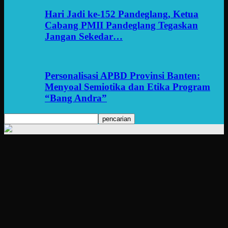
Hari Jadi ke-152 Pandeglang, Ketua
Cabang PMII Pandeglang Tegaskan
Jangan Sekedar…
Personalisasi APBD Provinsi Banten:
Menyoal Semiotika dan Etika Program
“Bang Andra”