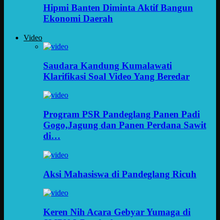
Hipmi Banten Diminta Aktif Bangun
Ekonomi Daerah
Video
Saudara Kandung Kumalawati
Klarifikasi Soal Video Yang Beredar
Program PSR Pandeglang Panen Padi
Gogo,Jagung dan Panen Perdana Sawit
di…
Aksi Mahasiswa di Pandeglang Ricuh
Keren Nih Acara Gebyar Yumaga di