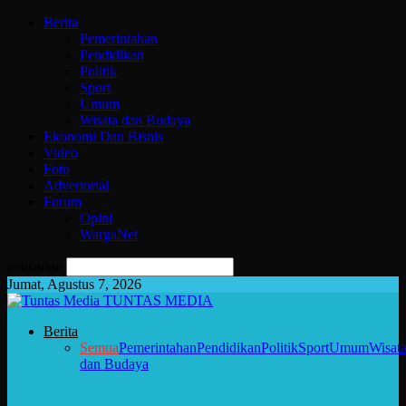
Berita
Pemerintahan
Pendidikan
Politik
Sport
Umum
Wisata dan Budaya
Ekonomi Dan Bisnis
Video
Foto
Advertorial
Forum
Opini
WargaNet
pencarian
Jumat, Agustus 7, 2026
TUNTAS MEDIA
Berita
Semua
Pemerintahan
Pendidikan
Politik
Sport
Umum
Wisat
dan Budaya