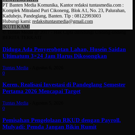
PT Banten Media Komunika, Kantor redaksi tuntasmedia.com :
Komplek Mitraland Puri Cikoneng, Blok A1, No. 23, Palurahan,
Kaduhejo, Pandeglang, Banten. Tlp : 08122993003
Hubungi kami:
redaksituntasmedia@gmail.com
IKUTI KAMI
© Tuntas Media @ 2017 - Hak Cipta dilindungi Undang-undang
BERITA TERKAIT
Diduga Ada Penyerobotan Lahan, Husein Saidan
Ultimatum 3×24 Jam Harus Dikosongkan
Tuntas Media
-
Agustus 6, 2026
0
Keren, Realisasi Investasi di Pandeglang Semester
Pertama 2026 Mencapai Target
Tuntas Media
-
Agustus 5, 2026
0
Pemisahan Pengelolaan RKUD dengan Payroll.
Mulyadi: Pemda Jangan Bikin Rumit