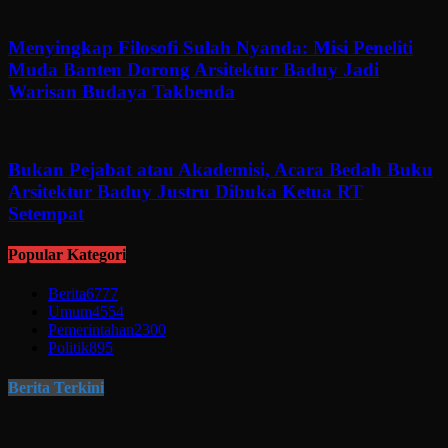
Menyingkap Filosofi Sulah Nyanda: Misi Peneliti
Muda Banten Dorong Arsitektur Baduy Jadi
Warisan Budaya Takbenda
Bukan Pejabat atau Akademisi, Acara Bedah Buku
Arsitektur Baduy Justru Dibuka Ketua RT
Setempat
Popular Kategori
Berita
6777
Umum
4554
Pemerintahan
2300
Politik
895
Berita Terkini