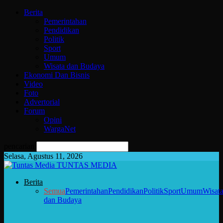
Berita
Pemerintahan
Pendidikan
Politik
Sport
Umum
Wisata dan Budaya
Ekonomi Dan Bisnis
Video
Foto
Advertorial
Forum
Opini
WargaNet
pencarian
Selasa, Agustus 11, 2026
TUNTAS MEDIA
Berita
Semua
Pemerintahan
Pendidikan
Politik
Sport
Umum
Wisat
dan Budaya