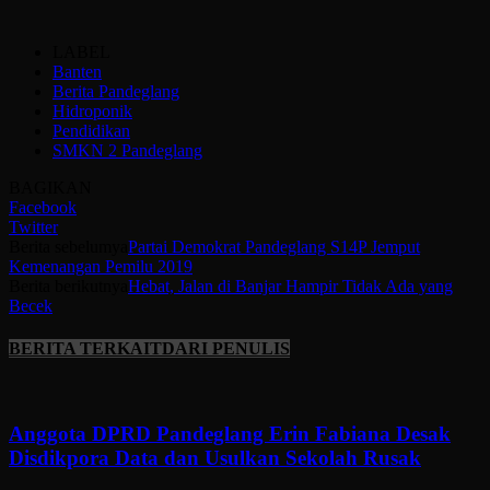
LABEL
Banten
Berita Pandeglang
Hidroponik
Pendidikan
SMKN 2 Pandeglang
BAGIKAN
Facebook
Twitter
Berita sebelumya
Partai Demokrat Pandeglang S14P Jemput
Kemenangan Pemilu 2019
Berita berikutnya
Hebat, Jalan di Banjar Hampir Tidak Ada yang
Becek
BERITA TERKAIT
DARI PENULIS
Anggota DPRD Pandeglang Erin Fabiana Desak
Disdikpora Data dan Usulkan Sekolah Rusak