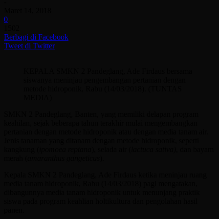
-
Maret 14, 2018
0
1502
Berbagi di Facebook
Tweet di Twitter
KEPALA SMKN 2 Pandeglang, Ade Firdaus bersama
siswanya meninjau pengembangan pertanian dengan
metode hidroponik, Rabu (14/03/2018). (TUNTAS
MEDIA)
SMKN 2 Pandeglang, Banten, yang memiliki delapan program
keahilan, sejak beberapa tahun terakhir mulai mengembangkan
pertanian dengan metode hidroponik atau dengan media tanam air.
Jenis tanaman yang ditanam dengan metode hidroponik, seperti
kangkung (
ipomoea reptana
), selada air (
lactuca sativa)
, dan bayam
merah (
amaranthus gangeticus
).
Kepala SMKN 2 Pandeglang, Ade Firdaus ketika meninjau ruang
media tanam hidroponik, Rabu (14/03/2018) pagi mengatakan,
dibangunnya media tanam hidroponik untuk menunjang praktik
siswa pada program keahlian holtikultura dan pengolahan hasil
panen.