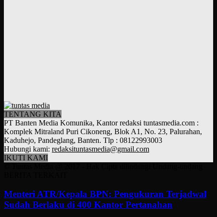
TENTANG KITA
PT Banten Media Komunika, Kantor redaksi tuntasmedia.com :
Komplek Mitraland Puri Cikoneng, Blok A1, No. 23, Palurahan,
Kaduhejo, Pandeglang, Banten. Tlp : 08122993003
Hubungi kami:
redaksituntasmedia@gmail.com
IKUTI KAMI
© Tuntas Media @ 2017 - Hak Cipta dilindungi Undang-undang
BERITA TERKAIT
Menteri ATR/Kepala BPN: Pengukuran Terjadwal
Sudah Berlaku di 400 Kantor Pertanahan