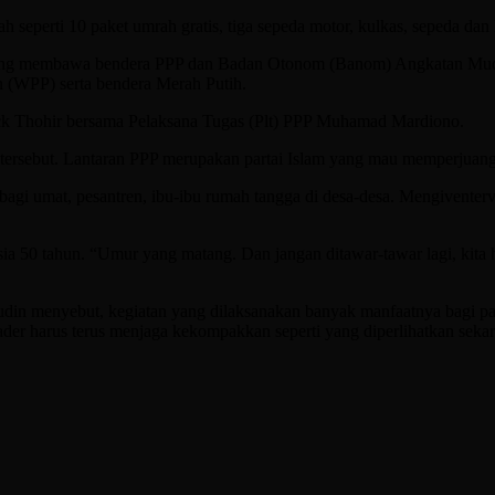
seperti 10 paket umrah gratis, tiga sepeda motor, kulkas, sepeda dan l
nal yang membawa bendera PPP dan Badan Otonom (Banom) Angkatan 
(WPP) serta bendera Merah Putih.
k Thohir bersama Pelaksana Tugas (Plt) PPP Muhamad Mardiono.
 tersebut. Lantaran PPP merupakan partai Islam yang mau memperjuan
gi umat, pesantren, ibu-ibu rumah tangga di desa-desa. Mengiventerv
ia 50 tahun. “Umur yang matang. Dan jangan ditawar-tawar lagi, kit
in menyebut, kegiatan yang dilaksanakan banyak manfaatnya bagi p
kader harus terus menjaga kekompakkan seperti yang diperlihatkan seka