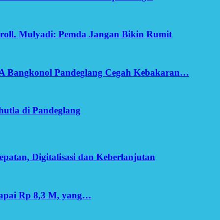
oll. Mulyadi: Pemda Jangan Bikin Rumit
SA Bangkonol Pandeglang Cegah Kebakaran…
utla di Pandeglang
patan, Digitalisasi dan Keberlanjutan
apai Rp 8,3 M, yang…