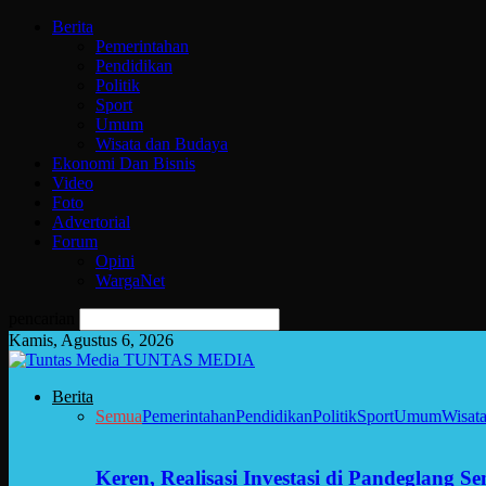
Berita
Pemerintahan
Pendidikan
Politik
Sport
Umum
Wisata dan Budaya
Ekonomi Dan Bisnis
Video
Foto
Advertorial
Forum
Opini
WargaNet
pencarian
Kamis, Agustus 6, 2026
TUNTAS MEDIA
Berita
Semua
Pemerintahan
Pendidikan
Politik
Sport
Umum
Wisat
Keren, Realisasi Investasi di Pandeglang 