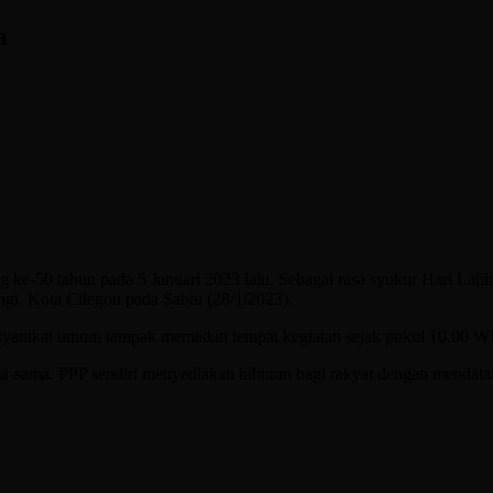
a
-50 tahun pada 5 Januari 2023 lalu. Sebagai rasa syukur Hari Lahir 
ngi, Kota Cilegon pada Sabtu (28/1/2023).
asyarakat umum tampak memadati tempat kegiatan sejak pukul 10.00 W
ama. PPP sendiri menyediakan hiburan bagi rakyat dengan mendatangka