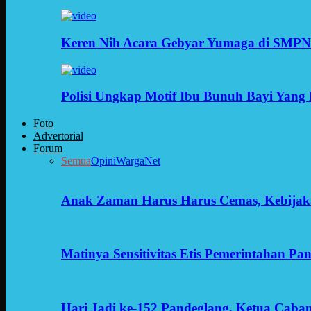
Keren Nih Acara Gebyar Yumaga di SMPN
Polisi Ungkap Motif Ibu Bunuh Bayi Yang 
Foto
Advertorial
Forum
Semua
Opini
WargaNet
Anak Zaman Harus Harus Cemas, Kebijak
Matinya Sensitivitas Etis Pemerintahan Pa
Hari Jadi ke-152 Pandeglang, Ketua Cab