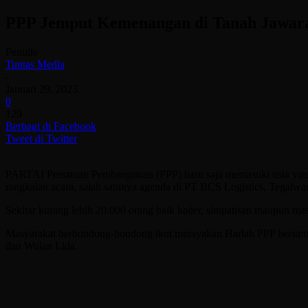
PPP Jemput Kemenangan di Tanah Jawar
Penulis
Tuntas Media
-
Januari 29, 2023
0
129
Berbagi di Facebook
Tweet di Twitter
PARTAI Persatuan Pembangunan (PPP) baru saja memasuki usia yang ke
rangkaian acara, salah satunya agenda di PT BCS Logistics, Tegalwa
Sekitar kurang lebih 20.000 orang baik kader, simpatisan maupun m
Masyarakat berbondong-bondong ikut merayakan Harlah PPP bersama-s
dan Wulan Lida.