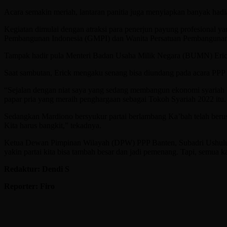
Acara semakin meriah, lantaran panitia juga menyiapkan banyak hadiah 
Kegiatan dimulai dengan atraksi para penerjun payung profesio
Pembangunan Indonesia (GMPI) dan Wanita Persatuan Pembangunan 
Tampak hadir pula Menteri Badan Usaha Milik Negara (BUMN) Eric
Saat sambutan, Erick mengaku senang bisa diundang pada acara PPP
“Sejalan dengan niat saya yang sedang membangun ekonomi syariah ba
papar pria yang meraih penghargaan sebagai Tokoh Syariah 2022 itu.
Sedangkan Mardiono bersyukur partai berlambang Ka’bah telah berus
Kita harus bangkit,” tekadnya.
Ketua Dewan Pimpinan Wilayah (DPW) PPP Banten, Subadri Ushulud
yakin partai kita bisa tambah besar dan jadi pemenang. Tapi, semua 
Redaktur: Dendi S
Reporter: Firo