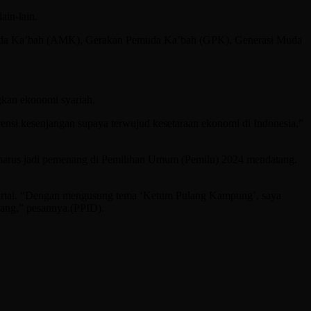
ain-lain.
Muda Ka’bah (AMK), Gerakan Pemuda Ka’bah (GPK), Generasi Muda
gkan ekonomi syariah.
ensi kesenjangan supaya terwujud kesetaraan ekonomi di Indonesia,”
a harus jadi pemenang di Pemilihan Umum (Pemilu) 2024 mendatang.
artai. “Dengan mengusung tema ‘Ketum Pulang Kampung’, saya
rang,” pesannya.(PPID).