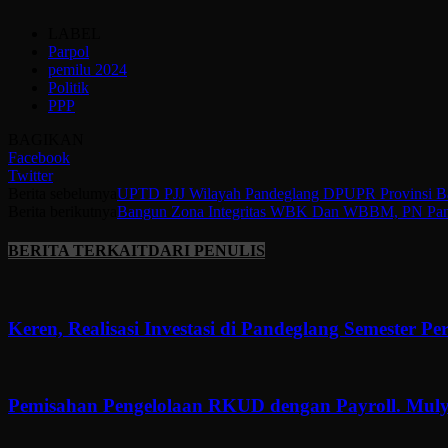
LABEL
Parpol
pemilu 2024
Politik
PPP
BAGIKAN
Facebook
Twitter
Berita sebelumya
UPTD PJJ Wilayah Pandeglang DPUPR Provinsi Bant
Berita berikutnya
Bangun Zona Integritas WBK Dan WBBM, PN Pan
BERITA TERKAIT
DARI PENULIS
Keren, Realisasi Investasi di Pandeglang Semester P
Pemisahan Pengelolaan RKUD dengan Payroll. Muly