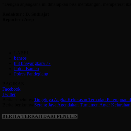
“Dengan anjangsana ini diharapkan bisa membangun, mempererat ikata
Redaktur : D. Sudrajat
Reporter : Asep
LABEL
bansos
hut bhayangkara 77
Polda Banten
Polres Pandeglang
BAGIKAN
Facebook
Twitter
Berita sebelumya
Tingginya Angka Kekerasan Terhadap Perempuan da
Berita berikutnya
Serang Jaya Agendakan Turnamen Antar Kelurahan
BERITA TERKAIT
DARI PENULIS