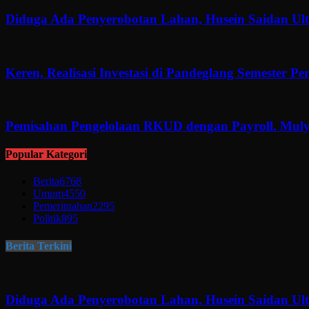
Diduga Ada Penyerobotan Lahan, Husein Saidan U
Keren, Realisasi Investasi di Pandeglang Semester P
Pemisahan Pengelolaan RKUD dengan Payroll. Muly
Popular Kategori
Berita
6768
Umum
4550
Pemerintahan
2295
Politik
895
Berita Terkini
Diduga Ada Penyerobotan Lahan, Husein Saidan U