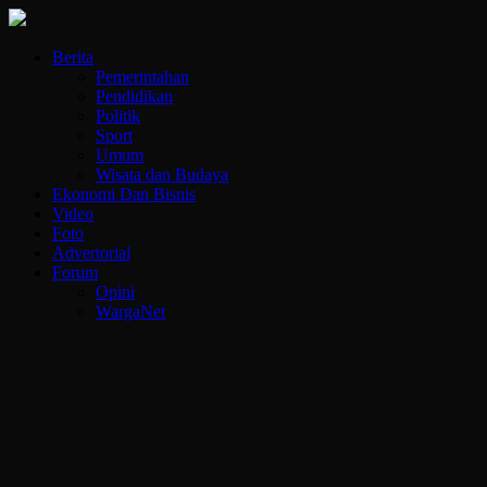
Berita
Pemerintahan
Pendidikan
Politik
Sport
Umum
Wisata dan Budaya
Ekonomi Dan Bisnis
Video
Foto
Advertorial
Forum
Opini
WargaNet