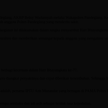
glang, AKBP Belny Warlansyah melalui Wakapolres Pandeglang, Ko
anggota Polres Pandeglang yang menderita sakit.
giatan ini dilaksanakan dalam rangka menyambut Hari Bhayangkara K
lahturahmi dan memberikan semangat kepada anggota yang mengalami sa
k berbagi keceriaan dalam Hari Bhayangkara ke-77.
era diangkat penyakitnya dan cepat diberikan kesembuhan. Sehingga bis
 adalah, pertama IPTU Aris Munandar yang bertugas di PAMA Polres P
upa sembako dan tali asih sebagai bentuk rasa kepedulian.