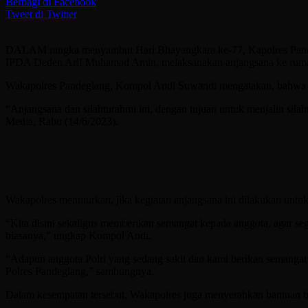
Berbagi di Facebook
Tweet di Twitter
DALAM rangka menyambut Hari Bhayangkara ke-77, Kapolres Pande
IPDA Deden Arif Muhamad Amin, melaksanakan anjangsana ke rumah 
Wakapolres Pandeglang, Kompol Andi Suwandi mengatakan, bahwa ke
“Anjangsana dan silahturahmi ini, dengan tujuan untuk menjalin si
Media, Rabu (14/6/2023).
Wakapolres menuturkan, jika kegiatan anjangsana ini dilakukan untu
“Kita disini sekaligus memberikan semangat kepada anggota, agar seg
biasanya,” ungkap Kompol Andi.
“Adapun anggota Polri yang sedang sakit dan kami berikan semangat
Polres Pandeglang,” sambungnya.
Dalam kesempatan tersebut, Wakapolres juga menyerahkan bantuan ber