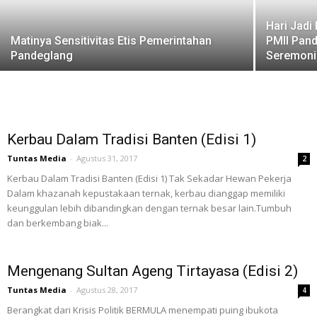
Hari Jadi
Matinya Sensitivitas Etis Pemerintahan
PMII Pan
Pandeglang
Seremoni
Kerbau Dalam Tradisi Banten (Edisi 1)
Tuntas Media
-
Agustus 31, 2017
2
Kerbau Dalam Tradisi Banten (Edisi 1) Tak Sekadar Hewan Pekerja
Dalam khazanah kepustakaan ternak, kerbau dianggap memiliki
keunggulan lebih dibandingkan dengan ternak besar lain.Tumbuh
dan berkembang biak...
Mengenang Sultan Ageng Tirtayasa (Edisi 2)
Tuntas Media
-
Agustus 28, 2017
4
Berangkat dari Krisis Politik BERMULA menempati puing ibukota