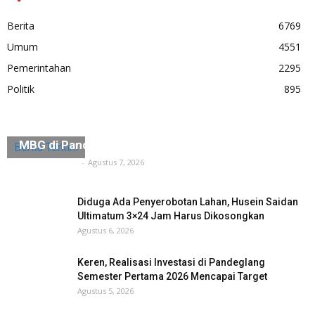
Berita
6769
Umum
4551
Pemerintahan
2295
Politik
895
Kepala Satuan Pelayanan Mendadak Hilang, Dapur
MBG di Pandeglang Berhenti Beroperasi
Berita Terkini
Tuntas Media
-
Agustus 7, 2026
Diduga Ada Penyerobotan Lahan, Husein Saidan
Ultimatum 3×24 Jam Harus Dikosongkan
Agustus 6, 2026
Keren, Realisasi Investasi di Pandeglang
Semester Pertama 2026 Mencapai Target
Agustus 5, 2026