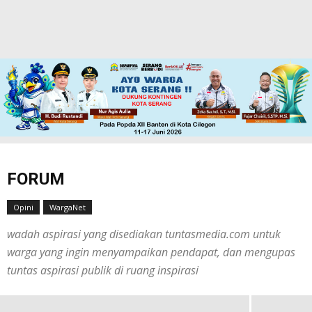
FORUM
Opini
WargaNet
Anak Zaman Harus Harus Cemas,
wadah aspirasi yang disediakan tuntasmedia.com untuk
Kebijakan Semakin Menjauh dari
warga yang ingin menyampaikan pendapat, dan mengupas
Kedaulatan Rakyat
tuntas aspirasi publik di ruang inspirasi
Tuntas Media
-
Juni 23, 2026