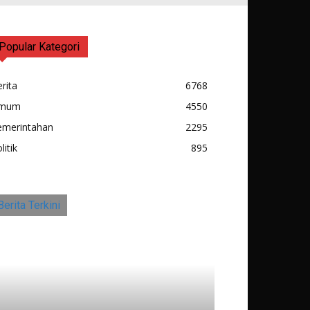
Popular Kategori
rita
6768
mum
4550
emerintahan
2295
litik
895
Berita Terkini