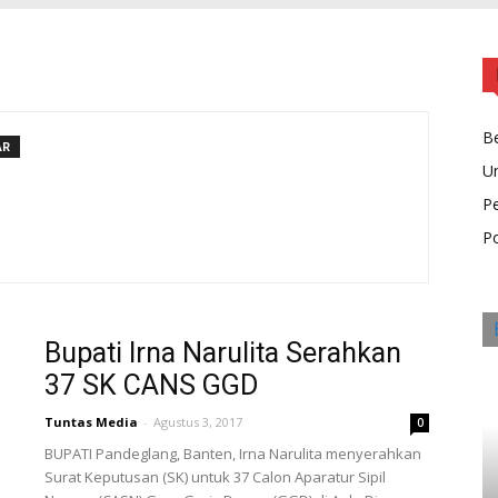
Be
AR
U
P
Po
Bupati Irna Narulita Serahkan
37 SK CANS GGD
Tuntas Media
-
Agustus 3, 2017
0
BUPATI Pandeglang, Banten, Irna Narulita menyerahkan
Surat Keputusan (SK) untuk 37 Calon Aparatur Sipil