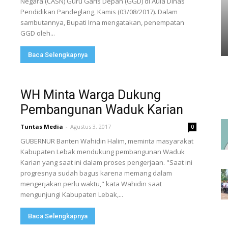
Negara (CASN) Guru Garis Depan (GGD) di Aula Dinas
Pendidikan Pandeglang, Kamis (03/08/2017). Dalam
sambutannya, Bupati Irna mengatakan, penempatan
GGD oleh...
Baca Selengkapnya
WH Minta Warga Dukung
Pembangunan Waduk Karian
Tuntas Media
-
Agustus 3, 2017
0
GUBERNUR Banten Wahidin Halim, meminta masyarakat
Kabupaten Lebak mendukung pembangunan Waduk
Karian yang saat ini dalam proses pengerjaan. "Saat ini
progresnya sudah bagus karena memang dalam
mengerjakan perlu waktu," kata Wahidin saat
mengunjungi Kabupaten Lebak,...
Baca Selengkapnya