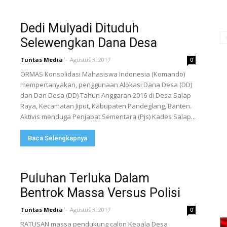
Dedi Mulyadi Dituduh
Selewengkan Dana Desa
Tuntas Media
-
Agustus 3, 2017
0
ORMAS Konsolidasi Mahasiswa Indonesia (Komando)
mempertanyakan, penggunaan Alokasi Dana Desa (DD)
dan Dan Desa (DD) Tahun Anggaran 2016 di Desa Salap
Raya, Kecamatan Jiput, Kabupaten Pandeglang, Banten.
Aktivis menduga Penjabat Sementara (Pjs) Kades Salap...
Baca Selengkapnya
Puluhan Terluka Dalam
Bentrok Massa Versus Polisi
Tuntas Media
-
Agustus 3, 2017
0
RATUSAN massa pendukung calon Kepala Desa