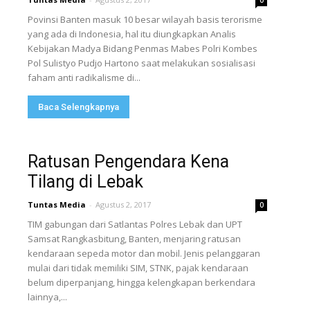
0
Povinsi Banten masuk 10 besar wilayah basis terorisme
yang ada di Indonesia, hal itu diungkapkan Analis
Kebijakan Madya Bidang Penmas Mabes Polri Kombes
Pol Sulistyo Pudjo Hartono saat melakukan sosialisasi
faham anti radikalisme di...
Baca Selengkapnya
Ratusan Pengendara Kena
Tilang di Lebak
Tuntas Media
-
Agustus 2, 2017
0
TIM gabungan dari Satlantas Polres Lebak dan UPT
Samsat Rangkasbitung, Banten, menjaring ratusan
kendaraan sepeda motor dan mobil. Jenis pelanggaran
mulai dari tidak memiliki SIM, STNK, pajak kendaraan
belum diperpanjang, hingga kelengkapan berkendara
lainnya,...