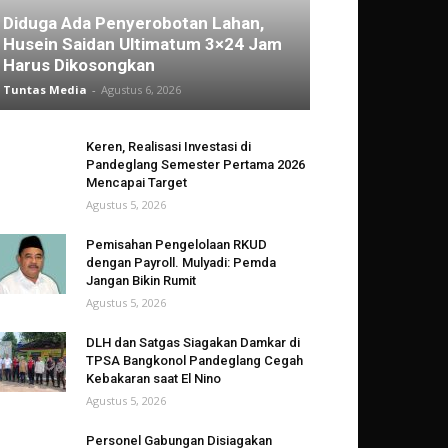
Diduga Ada Penyerobotan Lahan,
Husein Saidan Ultimatum 3×24 Jam
Harus Dikosongkan
Tuntas Media
-
Agustus 6, 2026
Keren, Realisasi Investasi di
Pandeglang Semester Pertama 2026
Mencapai Target
Agustus 5, 2026
Pemisahan Pengelolaan RKUD
dengan Payroll. Mulyadi: Pemda
Jangan Bikin Rumit
Agustus 5, 2026
DLH dan Satgas Siagakan Damkar di
TPSA Bangkonol Pandeglang Cegah
Kebakaran saat El Nino
Agustus 5, 2026
Personel Gabungan Disiagakan