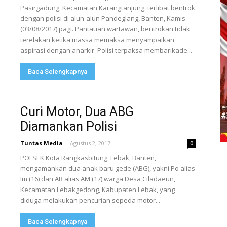
Pasirgadung, Kecamatan Karangtanjung, terlibat bentrok
dengan polisi di alun-alun Pandeglang, Banten, Kamis
(03/08/2017) pagi. Pantauan wartawan, bentrokan tidak
terelakan ketika massa memaksa menyampaikan
aspirasi dengan anarkir. Polisi terpaksa membarikade...
Baca Selengkapnya
Curi Motor, Dua ABG
Diamankan Polisi
Tuntas Media
-
Agustus 2, 2017
0
POLSEK Kota Rangkasbitung, Lebak, Banten,
mengamankan dua anak baru gede (ABG), yakni Po alias
Im (16) dan AR alias AM (17) warga Desa Ciladaeun,
Kecamatan Lebakgedong, Kabupaten Lebak, yang
diduga melakukan pencurian sepeda motor...
Baca Selengkapnya