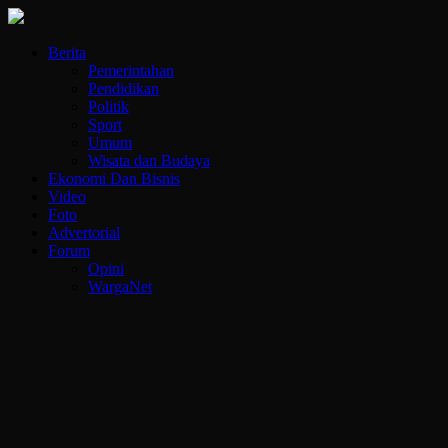
Berita
Pemerintahan
Pendidikan
Politik
Sport
Umum
Wisata dan Budaya
Ekonomi Dan Bisnis
Video
Foto
Advertorial
Forum
Opini
WargaNet