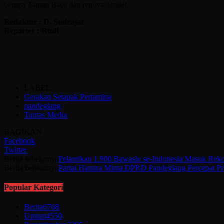
berupa Taman Baca dan renovasi toilet.
Redaktur : D. Sudrajat
Reporter : Rudi
LABEL
Gerakan Setapak Pertamina
pandeglang
Tuntas Media
BAGIKAN
Facebook
Twitter
Berita sebelumya
Pelantikan 1.900 Bawaslu se-Indonesia Masuk Re
Berita berikutnya
Partai Hanura Minta DPRD Pandeglang Percepat P
Popular Kategori
Berita
6768
Umum
4550