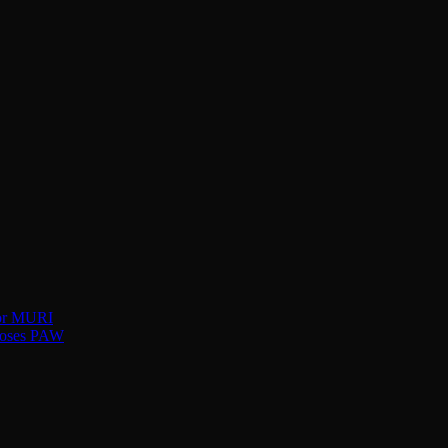
kor MURI
roses PAW