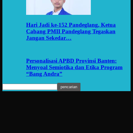
Hari Jadi ke-152 Pandeglang, Ketua
Cabang PMII Pandeglang Tegaskan
Jangan Sekedar…
Personalisasi APBD Provinsi Banten:
Menyoal Semiotika dan Etika Program
“Bang Andra”