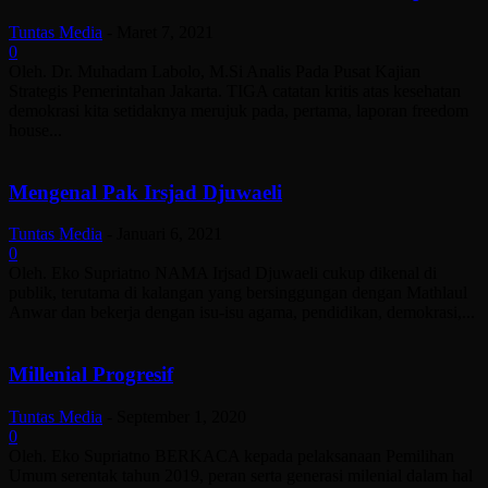
Tuntas Media
-
Maret 7, 2021
0
Oleh. Dr. Muhadam Labolo, M.Si Analis Pada Pusat Kajian
Strategis Pemerintahan Jakarta. TIGA catatan kritis atas kesehatan
demokrasi kita setidaknya merujuk pada, pertama, laporan freedom
house...
Mengenal Pak Irsjad Djuwaeli
Tuntas Media
-
Januari 6, 2021
0
Oleh. Eko Supriatno NAMA Irjsad Djuwaeli cukup dikenal di
publik, terutama di kalangan yang bersinggungan dengan Mathlaul
Anwar dan bekerja dengan isu-isu agama, pendidikan, demokrasi,...
Millenial Progresif
Tuntas Media
-
September 1, 2020
0
Oleh. Eko Supriatno BERKACA kepada pelaksanaan Pemilihan
Umum serentak tahun 2019, peran serta generasi milenial dalam hal