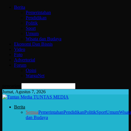
Berita
Pemerintahan
Pendidikan
Politik
Sport
Umum
Wisata dan Budaya
Ekonomi Dan Bisnis
Video
Foto
Advertorial
Forum
Opini
WargaNet
pencarian
Jumat, Agustus 7, 2026
TUNTAS MEDIA
Berita
Semua
Pemerintahan
Pendidikan
Politik
Sport
Umum
Wisat
dan Budaya