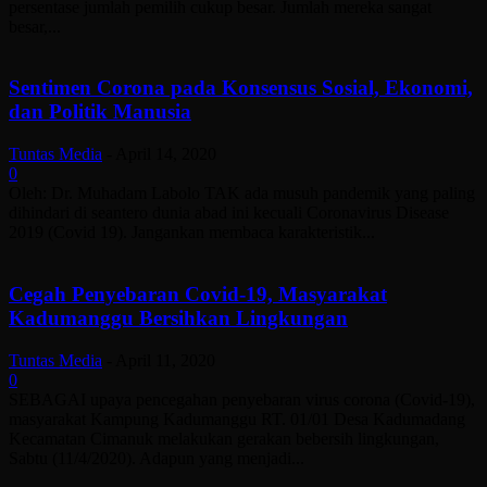
persentase jumlah pemilih cukup besar. Jumlah mereka sangat
besar,...
Sentimen Corona pada Konsensus Sosial, Ekonomi,
dan Politik Manusia
Tuntas Media
-
April 14, 2020
0
Oleh: Dr. Muhadam Labolo TAK ada musuh pandemik yang paling
dihindari di seantero dunia abad ini kecuali Coronavirus Disease
2019 (Covid 19). Jangankan membaca karakteristik...
Cegah Penyebaran Covid-19, Masyarakat
Kadumanggu Bersihkan Lingkungan
Tuntas Media
-
April 11, 2020
0
SEBAGAI upaya pencegahan penyebaran virus corona (Covid-19),
masyarakat Kampung Kadumanggu RT. 01/01 Desa Kadumadang
Kecamatan Cimanuk melakukan gerakan bebersih lingkungan,
Sabtu (11/4/2020). Adapun yang menjadi...