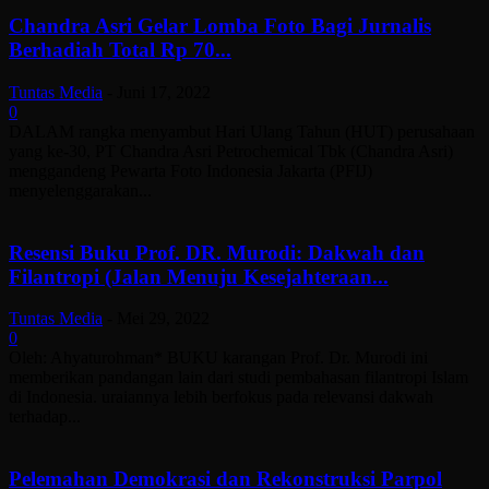
Chandra Asri Gelar Lomba Foto Bagi Jurnalis
Berhadiah Total Rp 70...
Tuntas Media
-
Juni 17, 2022
0
DALAM rangka menyambut Hari Ulang Tahun (HUT) perusahaan
yang ke-30, PT Chandra Asri Petrochemical Tbk (Chandra Asri)
menggandeng Pewarta Foto Indonesia Jakarta (PFIJ)
menyelenggarakan...
Resensi Buku Prof. DR. Murodi: Dakwah dan
Filantropi (Jalan Menuju Kesejahteraan...
Tuntas Media
-
Mei 29, 2022
0
Oleh: Ahyaturohman* BUKU karangan Prof. Dr. Murodi ini
memberikan pandangan lain dari studi pembahasan filantropi Islam
di Indonesia. uraiannya lebih berfokus pada relevansi dakwah
terhadap...
Pelemahan Demokrasi dan Rekonstruksi Parpol