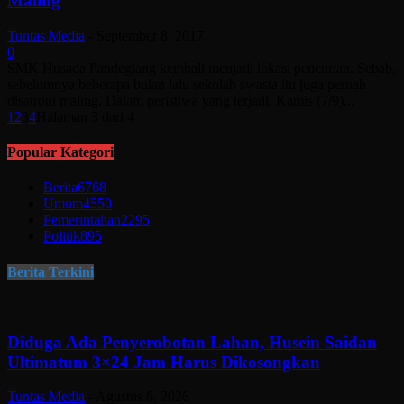
Maling
Tuntas Media
-
September 8, 2017
0
SMK Husada Pandeglang kembali menjadi lokasi pencurian. Sebab,
sebelumnya beberapa bulan lalu sekolah swasta itu juga pernah
disatroni maling. Dalam peristiwa yang terjadi, Kamis (7/9)...
1
2
3
4
Halaman 3 dari 4
Popular Kategori
Berita
6768
Umum
4550
Pemerintahan
2295
Politik
895
Berita Terkini
Diduga Ada Penyerobotan Lahan, Husein Saidan
Ultimatum 3×24 Jam Harus Dikosongkan
Tuntas Media
-
Agustus 6, 2026